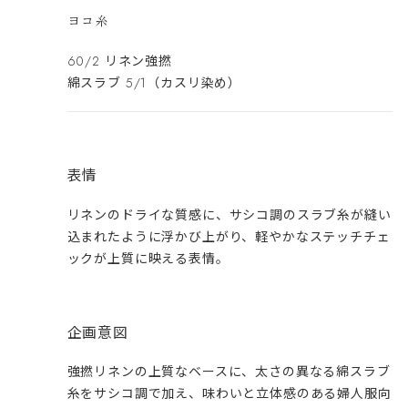
ヨコ糸
60/2 リネン強撚
綿スラブ 5/1（カスリ染め）
表情
リネンのドライな質感に、サシコ調のスラブ糸が縫い
込まれたように浮かび上がり、軽やかなステッチチェ
ックが上質に映える表情。
企画意図
強撚リネンの上質なベースに、太さの異なる綿スラブ
糸をサシコ調で加え、味わいと立体感のある婦人服向