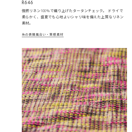
R646
強撚リネン100％で織り上げたタータンチェック。 ドライで
柔らかく、盛夏でも心地よいシャリ味を備えた上質なリネン
素材。
糸の表情
風合い・質感
素材