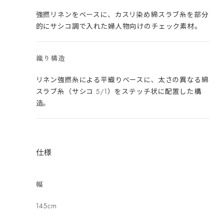
強撚リネンをベースに、カスリ染め綿スラブ糸を部分
的にサシコ調で入れた婦人物向けのチェック素材。
織り構造
リネン強撚糸による平織りベースに、太さの異なる綿
スラブ糸（サシコ 5/1）をステッチ状に配置した構
造。
仕様
幅
145cm