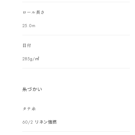
ロール長さ
25.0m
目付
285g/㎡
糸づかい
タテ糸
60/2 リネン強撚