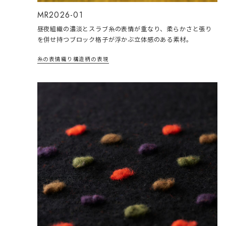
MR2026-01
昼夜組織の濃淡とスラブ糸の表情が重なり、柔らかさと張り
を併せ持つブロック格子が浮かぶ立体感のある素材。
糸の表情
織り構造
柄の表現