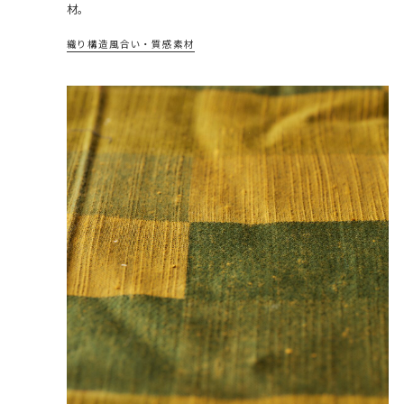
材。
織り構造
風合い・質感
素材