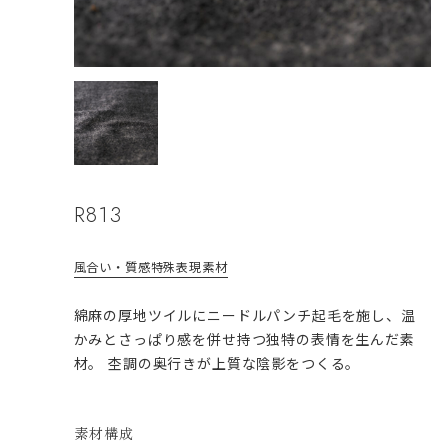
R813
風合い・質感
特殊表現
素材
綿麻の厚地ツイルにニードルパンチ起毛を施し、温
かみとさっぱり感を併せ持つ独特の表情を生んだ素
材。 杢調の奥行きが上質な陰影をつくる。
素材構成