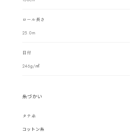
ロール長さ
25.0m
目付
246g/㎡
糸づかい
タテ糸
コットン糸