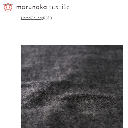
R813
Home
gallery