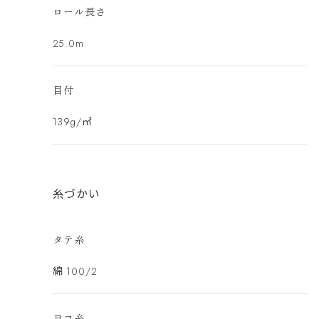
ロール長さ
25.0m
目付
139g/㎡
糸づかい
タテ糸
綿 100/2
ヨコ糸