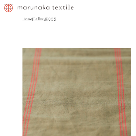
R805
Home
gallery