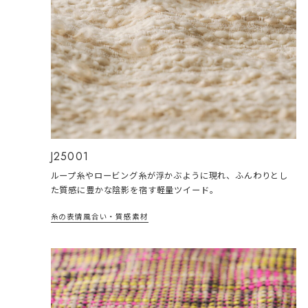
J25001
ループ糸やロービング糸が浮かぶように現れ、ふんわりとし
た質感に豊かな陰影を宿す軽量ツイード。
糸の表情
風合い・質感
素材