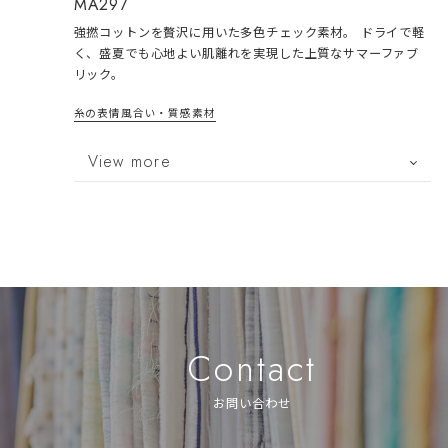
MA297
強撚コットンを贅沢に用いた多色チェック素材。 ドライで軽
く、盛夏でも心地よい肌離れを実現した上質なサマーファブ
リック。
糸の表情
風合い・質感
素材
View more
Contact
お問い合わせ