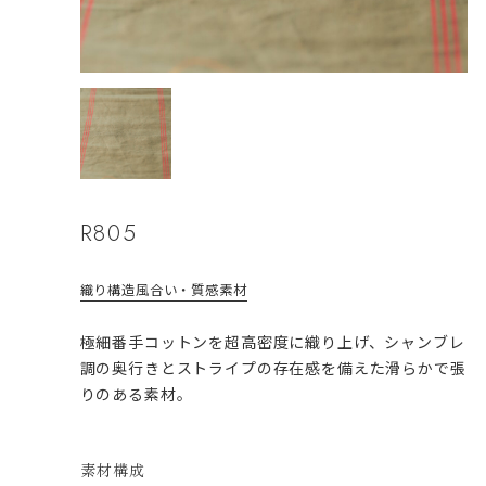
R805
織り構造
風合い・質感
素材
極細番手コットンを超高密度に織り上げ、シャンブレ
調の奥行きとストライプの存在感を備えた滑らかで張
りのある素材。
素材構成