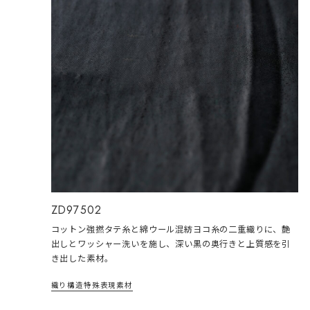
ZD97502
コットン強撚タテ糸と綿ウール混紡ヨコ糸の二重織りに、艶
出しとワッシャー洗いを施し、深い黒の奥行きと上質感を引
き出した素材。
織り構造
特殊表現
素材