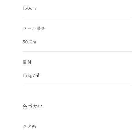
150cm
ロール長さ
50.0m
目付
164g/㎡
糸づかい
タテ糸