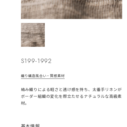
S199-1992
織り構造
風合い・質感
素材
絡み織りによる軽さと透け感を持ち、太番手リネンが
ボーダー組織の変化を際立たせるナチュラルな高級素
材。
基本情報